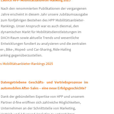
Launch HPP-Mobilitätsanbieter-Ranking 2025
Nach den renommierten Publikationen der vergangenen
Jahre erscheint in diesem Jahr unsere
Jubiläumsausgabe
zum fünfjährigen Bestehen des
HPP
Mobilitätsanbieter
-
Rankings
. Unser
Anspruch
war es auch
diesmal
, den
dynamischen Markt für Mobilitätsdienstleistungen im
DACH-Raum sowie aktuelle Trends und wesentliche
Entwicklungen
fundiert
zu analysieren und
die zentralen
r-, Bike-, Moped- und Car
-S
haring, Ride-Hailing
Ranking gegenüberzustellen
.
s Mobilitätsanbieter-Rankings 2025
Datengetriebene Geschäfts- und Vertriebsprozesse im
automobilen After-Sales – eine neue Erfolgsgeschichte?
Dank der gebündelten Expertise von HPP und unserem
Partner d-fine eröffnen sich zahlreiche Möglichkeiten,
Unternehmen an der Schnittstelle von Marketing,