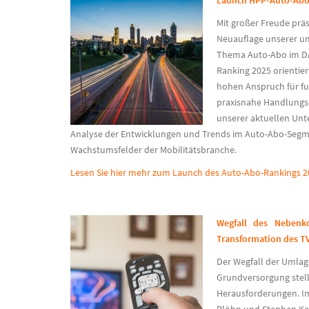
Launch HPP-Auto-Abo
Mit großer Freude präs
Neuauflage unserer u
Thema Auto-Abo im D
Ranking 2025 orientie
hohen Anspruch für f
praxisnahe Handlung
unserer aktuellen Unte
Analyse der Entwicklungen und Trends im Auto-Abo-Segm
Wachstumsfelder der Mobilitätsbranche.
Lesen Sie hier mehr zum Launch des Auto-Abo-Rankings 2
Wegfall des Nebenko
Transformation des T
Der Wegfall der Umlage
Grundversorgung
stel
Herausforderungen. Im