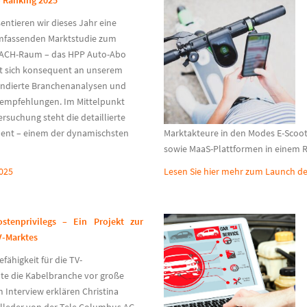
 Ranking 2025
entieren wir dieses Jahr eine
mfassenden Marktstudie zum
ACH-Raum – das HPP Auto-Abo
rt sich konsequent an unserem
undierte Branchenanalysen und
sempfehlungen.
Im Mittelpunkt
rsuchung steht die detaillierte
ent – einem der dynamischsten
Marktakteure in den Modes E-Scoote
sowie
MaaS
-Plattformen in einem 
025
Lesen Sie hier mehr zum Launch de
stenprivilegs – Ein Projekt zur
V-Marktes
fähigkeit für die TV-
lte die Kabelbranche vor große
 Interview erklären Christina