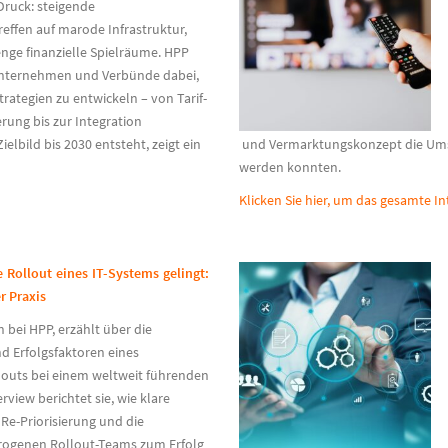
Druck: steigende
ffen auf marode Infrastruktur,
ge finanzielle Spielräume. HPP
unternehmen und Verbünde dabei,
ategien zu entwickeln – von Tarif-
erung bis zur Integration
bild bis 2030 entsteht, zeigt ein
und Vermarktungskonzept die Umse
werden konnten.
Klicken Sie hier, um das gesamte I
e Rollout eines IT-Systems gelingt:
r Praxis
n bei HPP, erzählt über die
 Erfolgsfaktoren eines
llouts bei einem weltweit führenden
rview berichtet sie, wie klare
 Re-Priorisierung und die
rogenen Rollout-Teams zum Erfolg