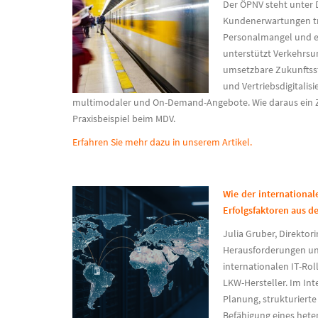
Der ÖPNV steht unter 
Kundenerwartungen tre
Personalmangel und en
unterstützt Verkehrs
umsetzbare Zukunftsstr
und Vertriebsdigitalisi
multimodaler und On-Demand-Angebote. Wie daraus ein Ziel
Praxisbeispiel beim MDV.
Erfahren Sie mehr dazu in unserem Artikel.
Wie der international
Erfolgsfaktoren aus de
Julia Gruber, Direktori
Herausforderungen und
internationalen IT-Ro
LKW-Hersteller. Im Inte
Planung, strukturierte
Befähigung eines hete