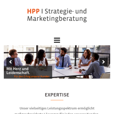
Skip
to
content
EXPERTISE
Unser vielseitiges Leistungsspektrum ermöglicht
maßgeschneiderte Lösungen für jeden unserer Kunden.