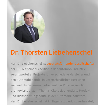
Dr. Thorsten Liebehenschel
Herr Dr. Liebehenschel ist
geschäftsführender Gesellschafter
bei HPP. Mit seiner Expertise in der Automobilindustrie
verantwortet er Projekte für verschiedene Hersteller und
den Automobilhandel in unterschiedlichen Bereichen
weltweit. In Zusammenarbeit mit der Volkswagen AG
promovierte er zum Thema „Ökologieorientierte Produkt-
und Dienstleistungspolitik in der Automobilindustrie“.
Herr Dr. Liebehenschel hat in Siegen studiert, ist verheiratet,