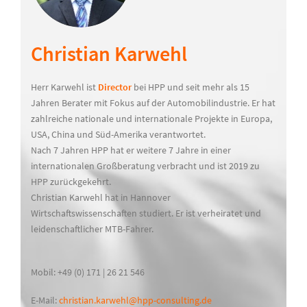
Christian Karwehl
Herr Karwehl ist
Director
bei HPP und seit mehr als 15
Jahren Berater mit Fokus auf der Automobilindustrie. Er hat
zahlreiche nationale und internationale Projekte in Europa,
USA, China und Süd-Amerika verantwortet.
Nach 7 Jahren HPP hat er weitere 7 Jahre in einer
internationalen Großberatung verbracht und ist 2019 zu
HPP zurückgekehrt.
Christian Karwehl hat in Hannover
Wirtschaftswissenschaften studiert. Er ist verheiratet und
leidenschaftlicher MTB-Fahrer.
Mobil: +49 (0) 171 | 26 21 546
E-Mail:
christian.karwehl@hpp-consulting.de