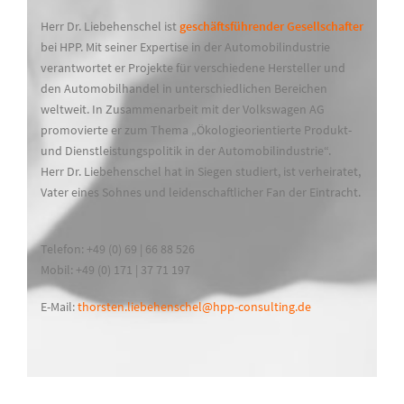
Herr Dr. Liebehenschel ist
geschäftsführender Gesellschafter
bei HPP. Mit seiner Expertise in der Automobilindustrie
verantwortet er Projekte für verschiedene Hersteller und
den Automobilhandel in unterschiedlichen Bereichen
weltweit. In Zusammenarbeit mit der Volkswagen AG
promovierte er zum Thema „Ökologieorientierte Produkt-
und Dienstleistungspolitik in der Automobilindustrie“.
Herr Dr. Liebehenschel hat in Siegen studiert, ist verheiratet,
Vater eines Sohnes und leidenschaftlicher Fan der Eintracht.
Telefon: +49 (0) 69 | 66 88 526
Mobil: +49 (0) 171 | 37 71 197
E-Mail:
thorsten.liebehenschel@hpp-consulting.de