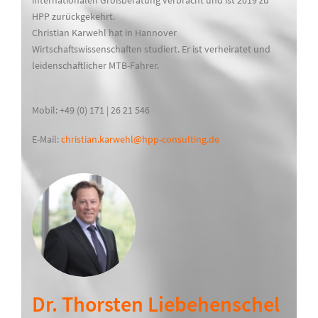
internationalen Großberatung verbracht und ist 2019 zu
HPP zurückgekehrt.
Christian Karwehl hat in Hannover
Wirtschaftswissenschaften studiert. Er ist verheiratet und
leidenschaftlicher MTB-Fahrer.
Mobil: +49 (0) 171 | 26 21 546
E-Mail:
christian.karwehl@hpp-consulting.de
Dr. Thorsten Liebehenschel