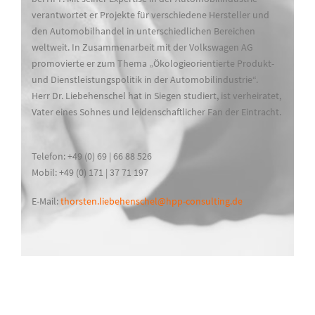
verantwortet er Projekte für verschiedene Hersteller und
den Automobilhandel in unterschiedlichen Bereichen
weltweit. In Zusammenarbeit mit der Volkswagen AG
promovierte er zum Thema „Ökologieorientierte Produkt-
und Dienstleistungspolitik in der Automobilindustrie“.
Herr Dr. Liebehenschel hat in Siegen studiert, ist verheiratet,
Vater eines Sohnes und leidenschaftlicher Fan der Eintracht.
Telefon: +49 (0) 69 | 66 88 526
Mobil: +49 (0) 171 | 37 71 197
E-Mail:
thorsten.liebehenschel@hpp-consulting.de