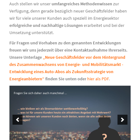
Auch stellen wir unser
umfangreiches Methodenwissen
zur
Verfügung, denn gerade bezüglich neuer Geschäftsfelder haben
wir für viele unserer Kunden auch speziell im Energiesektor
erfolgreiche und nachhaltige Lösungen
erarbeitet und bei der
Umsetzung unterstützt.
Für Fragen und Vorhaben zu den genannten Entwicklungen
freuen wir uns jederzeit über eine Kontaktaufnahme Ihrerseits.
Unsere Unterlage
„Neue Geschäftsfelder vor dem Hintergrund
des Zusammenwachsens von Energie- und Mobilitätsmarkt -
Entwicklung eines Auto-Abos als Zukunftsstrategie von
Energieanbietern“
finden Sie unten oder
hier als PDF
.