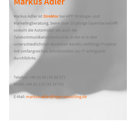
Markus Adler
Markus Adler ist
Direktor
bei HPP Strategie- und
Marketingberatung. Seine über 10 jährige Expertise betrifft
sowohl die Automobil- als auch die
Telekommunikationsindustrie, in der er in den
unterschiedlichsten Bereichen bereits vielfältige Projekte
mit umfangreichen Schnittstellen zur IT erfolgreich
durchführte.
Telefon: +49 (0) 69 | 66 88 571
Mobil: +49 (0) 170 | 91 34 791
E-Mail:
markus.adler@hpp-consulting.de