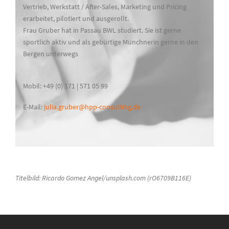
Vertrieb, Werkstatt / After-Sales, Marketing und Pricing
erarbeitet, pilotiert und ausgerollt.
Frau Gruber hat in Passau BWL studiert. Sie ist gerne
sportlich aktiv und als gebürtige Münchnerin gerne in den
Bergen unterwegs
Mobil: +49 (0) 171 | 571 05 99
E-Mail:
julia.gruber@hpp-consulting.de
Titelbild: Ricardo Gomez Angel/unsplash.com (rO6709B116E)