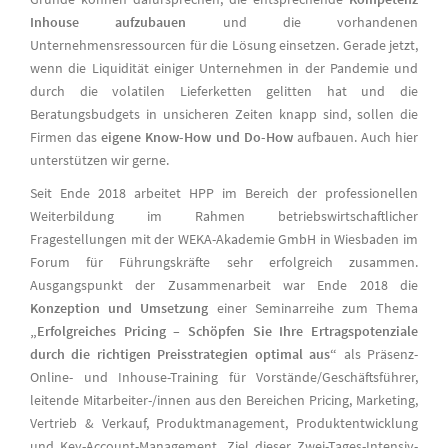
Inhouse aufzubauen
und die vorhandenen
Unternehmensressourcen für die Lösung einsetzen. Gerade jetzt,
wenn die Liquidität einiger Unternehmen in der Pandemie und
durch die volatilen Lieferketten gelitten hat und die
Beratungsbudgets in unsicheren Zeiten knapp sind, sollen die
Firmen das
eigene Know-How und Do-How
aufbauen. Auch hier
unterstützen wir gerne.
Seit Ende 2018 arbeitet HPP im Bereich der professionellen
Weiterbildung im Rahmen betriebswirtschaftlicher
Fragestellungen mit der WEKA-Akademie GmbH in Wiesbaden im
Forum für Führungskräfte sehr erfolgreich zusammen.
Ausgangspunkt der Zusammenarbeit war Ende 2018 die
Konzeption und Umsetzung
einer Seminarreihe zum Thema
„Erfolgreiches Pricing – Schöpfen Sie Ihre Ertragspotenziale
durch die richtigen Preisstrategien optimal aus“
als Präsenz-
Online- und Inhouse-Training für Vorstände/Geschäftsführer,
leitende Mitarbeiter-/innen aus den Bereichen Pricing, Marketing,
Vertrieb & Verkauf, Produktmanagement, Produktentwicklung
und Key-Account-Management. Ziel dieser Zwei-Tages-Intensiv-