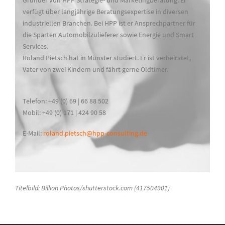
Gründer von HPP Strategie- und Marketingberatung. Er
verfügt über langjährige Beratungsexpertise in diversen
industriellen Branchen. Bei HPP ist er Ansprechpartner für
die Sparten Automobilzulieferer sowie Energie und Smart
Services.
Roland Pietsch hat in Münster studiert. Er ist verheiratet,
Vater von zwei Kindern und fährt gerne Oldtimer.
Telefon: +49 (0) 69 | 66 88 502
Mobil: +49 (0) 171 | 424 90 58
E-Mail:
roland.pietsch@hpp-consulting.de
Titelbild: Billion Photos/shutterstock.com (417504901)