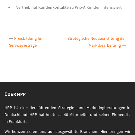
Vertrieb hat Kundenkontakte zu Prio-A Kunden intensiviert
Post
Preisbildung für
Strategische Neuausrichtung der
Serviceverträge
Marktbearbeitung
navigation
ÜBER HPP
HPP ist eine der führenden Strategie- und Marketingberatungen in
Deutschland. HPP hat heute ca. 40 Mitarbeiter und seinen Firmensitz
in Frankfurt.
Wir konzentrieren uns auf ausgewählte Branchen. Hier bringen wir