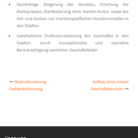
Nachhaltige Steigerung des Absatzes, Erhöhung der
Marktpräsenz, Manifestierung einer Marken-Kultur sowie der
Auf- und Ausbau von markenspezifischen Kundenvorteilen in
den Städten
Ganzheitliche Professionalisierung des Geschäftes in den
Städten durch konzeptionelle und operative
Berücksichtigung sämtlicher Geschäftsfelder
Post
Restrukturierung
Aufbau eines neuen
Gebietsbetreuung
Geschäftsbereichs
navigation