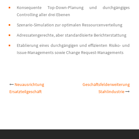
Konsequente Top-Down-Planung und durchgängiges
Controlling aller drei Ebenen
Szenario-Simulation zur optimalen Ressourcenverteilung
Adressatengerechte, aber standardisierte Berichterstattung
Etablierung eines durchgängigen und effizienten Risiko- und
Issue-Managements sowie Change Request-Managements
Post
Neuausrichtung
Geschäftsfelderweiterung
Ersatzteilgeschäft
Stahlindustrie
navigation