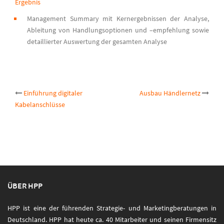
Ergebnis
Management Summary mit Kernergebnissen der Analyse,
Ableitung von Handlungsoptionen und –empfehlung sowie
detaillierter Auswertung der gesamten Analyse
Post
Einführung digitaler
Ausbau Händlernetz
Kabelanschlüsse
navigation
ÜBER HPP
HPP ist eine der führenden Strategie- und Marketingberatungen in
Deutschland. HPP hat heute ca. 40 Mitarbeiter und seinen Firmensitz