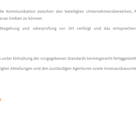
nd die Kommunikation zwischen den beteiligten Unternehmensbereichen
voran treiben zu können
tbegehung und -überprüfung vor Ort verfolgt und das entsprechende 
 unter Einhaltung der vorgegebenen Standards termingerecht fertiggestell
iligten Abteilungen und den zuständigen Agenturen sowie Innenausbauunt
t