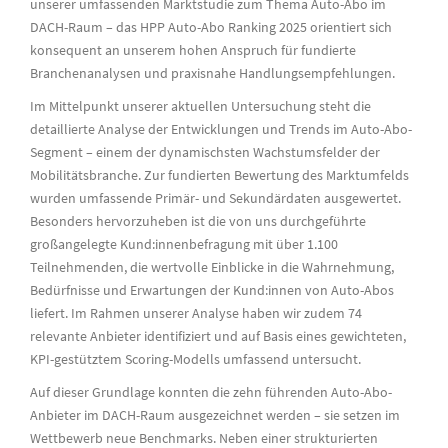
unserer umfassenden Marktstudie zum Thema Auto-Abo im
DACH-Raum – das HPP Auto-Abo Ranking 2025 orientiert sich
konsequent an unserem hohen Anspruch für fundierte
Branchenanalysen und praxisnahe Handlungsempfehlungen.
Im Mittelpunkt unserer aktuellen Untersuchung steht die
detaillierte Analyse der Entwicklungen und Trends im Auto-Abo-
Segment – einem der dynamischsten Wachstumsfelder der
Mobilitätsbranche. Zur fundierten Bewertung des Marktumfelds
wurden umfassende Primär- und Sekundärdaten ausgewertet.
Besonders hervorzuheben ist die von uns durchgeführte
großangelegte Kund:innenbefragung mit über 1.100
Teilnehmenden, die wertvolle Einblicke in die Wahrnehmung,
Bedürfnisse und Erwartungen der Kund:innen von Auto-Abos
liefert. Im Rahmen unserer Analyse haben wir zudem 74
relevante Anbieter identifiziert und auf Basis eines gewichteten,
KPI-gestütztem Scoring-Modells umfassend untersucht.
Auf dieser Grundlage konnten die zehn führenden Auto-Abo-
Anbieter im DACH-Raum ausgezeichnet werden – sie setzen im
Wettbewerb neue Benchmarks. Neben einer strukturierten