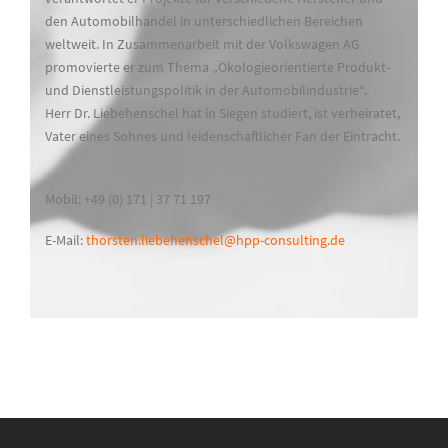
den Automobilhandel in unterschiedlichen Bereichen
weltweit. In Zusammenarbeit mit der Volkswagen AG
promovierte er zum Thema „Ökologieorientierte Produkt-
und Dienstleistungspolitik in der Automobilindustrie“.
Herr Dr. Liebehenschel hat in Siegen studiert, ist verheiratet,
Vater eines Sohnes und leidenschaftlicher Fan der Eintracht.
Mobil: +49 (0) 171 | 37 71 197
E-Mail:
thorsten.liebehenschel@hpp-consulting.de