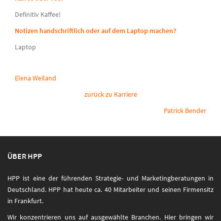
Definitiv Kaffee!
Notizen handschriftlich oder auf dem Laptop machen?
Laptop
Elena Weiland
zurück zu Karriere
Patrick Bender
ÜBER HPP
HPP ist eine der führenden Strategie- und Marketingberatungen in
Deutschland. HPP hat heute ca. 40 Mitarbeiter und seinen Firmensitz
in Frankfurt.
Wir konzentrieren uns auf ausgewählte Branchen. Hier bringen wir