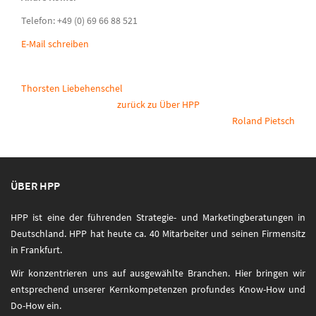
Telefon: +49 (0) 69 66 88 521
E-Mail schreiben
Thorsten Liebehenschel
zurück zu Über HPP
Roland Pietsch
ÜBER HPP
HPP ist eine der führenden Strategie- und Marketingberatungen in
Deutschland. HPP hat heute ca. 40 Mitarbeiter und seinen Firmensitz
in Frankfurt.
Wir konzentrieren uns auf ausgewählte Branchen. Hier bringen wir
entsprechend unserer Kernkompetenzen profundes Know-How und
Do-How ein.