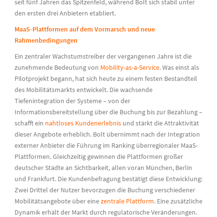
seit fünf Jahren das Spitzenfeld, während
Bolt
sich stabil unter
den ersten drei Anbietern etabliert.
MaaS
-Plattformen auf dem Vormarsch und neue
Rahmenbedingungen
Ein zentraler Wachstumstreiber der vergangenen Jahre ist die
zunehmende Bedeutung von
Mobility-as-a-Service
. Was einst als
Pilotprojekt begann, hat sich heute zu einem festen Bestandteil
des Mobilitätsmarkts entwickelt. Die wachsende
Tiefenintegration der Systeme – von der
Informationsbereitstellung über die Buchung bis zur Bezahlung –
schafft ein
nahtloses Kundenerlebnis
und stärkt die Attraktivität
dieser Angebote erheblich.
Bolt
übernimmt nach der Integration
externer Anbieter die Führung im Ranking überregionaler
MaaS
-
Plattformen. Gleichzeitig gewinnen die Plattformen großer
deutscher Städte an Sichtbarkeit, allen voran München, Berlin
und Frankfurt. Die Kundenbefragung bestätigt diese Entwicklung:
Zwei Drittel der Nutzer bevorzugen die Buchung verschiedener
Mobilitätsangebote über eine
zentrale Plattform
.
Eine zusätzliche
Dynamik erhält der Markt durch regulatorische Veränderungen.