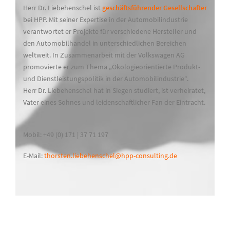
Herr Dr. Liebehenschel ist
geschäftsführender Gesellschafter
bei HPP. Mit seiner Expertise in der Automobilindustrie
verantwortet er Projekte für verschiedene Hersteller und
den Automobilhandel in unterschiedlichen Bereichen
weltweit. In Zusammenarbeit mit der Volkswagen AG
promovierte er zum Thema „Ökologieorientierte Produkt-
und Dienstleistungspolitik in der Automobilindustrie“.
Herr Dr. Liebehenschel hat in Siegen studiert, ist verheiratet,
Vater eines Sohnes und leidenschaftlicher Fan der Eintracht.
Mobil: +49 (0) 171 | 37 71 197
E-Mail:
thorsten.liebehenschel@hpp-consulting.de