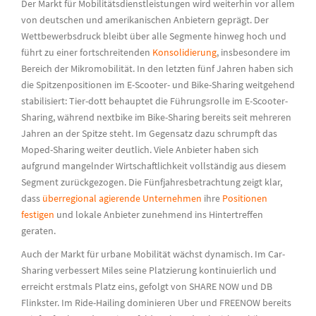
Der Markt für Mobilitätsdienstleistungen wird weiterhin vor allem
von deutschen und amerikanischen Anbietern geprägt. Der
Wettbewerbsdruck bleibt über alle Segmente hinweg hoch und
führt zu einer fortschreitenden
Konsolidierung
, insbesondere im
Bereich der Mikromobilität. In den letzten fünf Jahren haben sich
die Spitzenpositionen im E-Scooter- und Bike-Sharing weitgehend
stabilisiert:
Tier-
dott
behauptet die Führungsrolle im E-Scooter-
Sharing, während
nextbike
im Bike-Sharing bereits seit mehreren
Jahren an der Spitze steht. Im Gegensatz dazu schrumpft das
Moped-Sharing weiter deutlich. Viele Anbieter haben sich
aufgrund mangelnder Wirtschaftlichkeit vollständig aus diesem
Segment zurückgezogen. Die Fünfjahresbetrachtung zeigt klar,
dass
überregional agierende Unternehmen
ihre
Positionen
festigen
und lokale Anbieter zunehmend ins Hintertreffen
geraten.
Auch der Markt für urbane Mobilität wächst dynamisch. Im Car-
Sharing verbessert
Miles
seine Platzierung kontinuierlich und
erreicht erstmals Platz eins, gefolgt von
SHARE NOW
und
DB
Flinkster
. Im Ride-Hailing dominieren Uber und
FREENOW
bereits