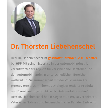
Dr. Thorsten Liebehenschel
Herr Dr. Liebehenschel ist
geschäftsführender Gesellschafter
bei HPP. Mit seiner Expertise in der Automobilindustrie
verantwortet er Projekte für verschiedene Hersteller und
den Automobilhandel in unterschiedlichen Bereichen
weltweit. In Zusammenarbeit mit der Volkswagen AG
promovierte er zum Thema „Ökologieorientierte Produkt-
und Dienstleistungspolitik in der Automobilindustrie“.
Herr Dr. Liebehenschel hat in Siegen studiert, ist verheiratet,
Vater eines Sohnes und leidenschaftlicher Fan der Eintracht.