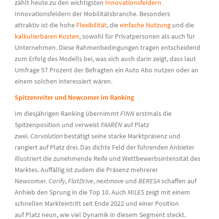
zählt heute zu den wichtigsten
Innovationsfeldern
Innovationsfeldern
der Mobilitätsbranche.
Besonders
attraktiv
ist
die hohe
Flexibilität
, die
einfache Nutzung
und die
kalkulierbaren Kosten
, sowohl für Privatpersonen als auch für
Unternehmen.
Diese Rahmenbedingungen tragen entscheidend
zum Erfolg des Modells bei, was sich auch darin zeigt, dass laut
Umfrage 57 Prozent der Befragten ein Auto Abo nutzen oder an
einem solchen interessiert wären.
Spitzenreiter und Newcomer im Ranking
Im diesjährigen Ranking übernimmt
FINN
erstmals die
Spitzenposition und verweist
FAAREN
auf Platz
zwei.
Carvolution
bestätigt seine starke Marktpräsenz und
rangiert auf Platz drei. Das dichte Feld der führenden Anbieter
illustriert die zunehmende Reife und Wettbewerbsintensität des
Marktes. Auffällig ist zudem die Präsenz mehrerer
Newcomer.
Carify
,
FlatDrive
,
nextmove
und
BERESA
schaffen auf
Anhieb den Sprung in die Top 10. Auch
MILES
zeigt mit einem
schnellen Markteintritt seit Ende 2022 und einer Position
auf Platz neun, wie viel Dynamik in diesem Segment steckt.