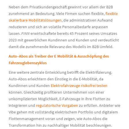
Neben dem Privatkundengeschäft gewinnt vor allem der B2B
zunehmend an Bedeutung. Viele Firmen suchen
flexible,
flexible
skalierbare Mobilitätslösungen
, die administrativen Aufwand
reduzieren und sich an volatile Personalbedarfe anpassen
lassen.
FINN
erwirtschaftete bereits 45 Prozent seines Umsatzes
2023 mit gewerblichen Kundinnen und Kunden und verdeutlicht
damit die zunehmende Relevanz des Modells im B2B Umfeld.
Auto
–
Abos als Treiber der E Mobilität
& Ausschöpfung
des
Fahrzeuglebenszyklus
Eine weitere zentrale Entwicklung betrifft die Elektrifizierung.
Auto-Abos erleichtern den Einstieg in die E-Mobilität, da
Kundinnen und Kunden
Elektrofahrzeuge risikofrei testen
können. Gleichzeitig profitieren Unternehmen von einer
unkomplizierten Möglichkeit, E-Fahrzeuge in ihre Flotten zu
integrieren und
regulatorische Vorgaben
zu erfüllen. Anbieter wie
Vibe gehen mit vollständig elektrischem Portfolio und digitalem
Flottenmanagement voran und zeigen, wie Auto-Abos die
Transformation hin zu nachhaltiger Mobilität beschleunigen.