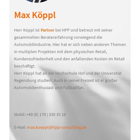
Max Köppl
Herr Köppl ist
Partner
bei HPP und betreut mit seiner
gesammelten Beratererfahrung vorwiegend die
Automobilindustrie. Hier hat er sich neben anderen Themen
in multiplen Projekten mit dem physischen Retail,
Kundenzufriedenheit und den anfallenden Kosten im Retail
beschäftigt.
Herr Köppl hat an der Hochschule Hof und der Universität
Regensburg studiert. Auch in seiner Freizeit ist er großer
Automobilenthusiast und Fußballfan.
Mobil: +49 (0) 170 | 330 35 16
E-Mail:
max.koeppl@hpp-consulting.de