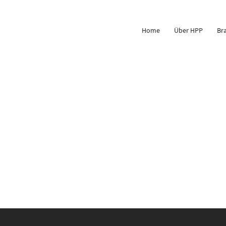
Home
Über HPP
Br