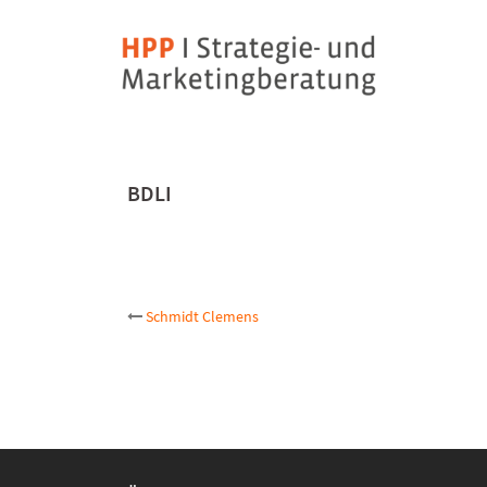
Skip
to
content
BDLI
Post
Schmidt Clemens
navigation